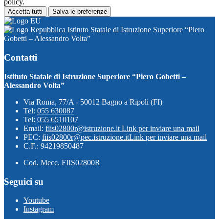
policy.
Accetta tutti
Salva le preferenze
Istituto Statale di Istruzione Superiore “Piero
Gobetti – Alessandro Volta”
Contatti
Istituto Statale di Istruzione Superiore “Piero Gobetti –
Alessandro Volta”
Via Roma, 77/A - 50012 Bagno a Ripoli (FI)
Tel:
055 630087
Tel:
055 6510107
Email:
fiis02800r@istruzione.it
Link per inviare una mail
PEC:
fiis02800r@pec.istruzione.it
Link per inviare una mail
C.F.: 94219850487
Cod. Mecc. FIIS02800R
Seguici su
Youtube
Instagram