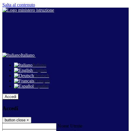
Salta al contenuto
Italiano
Italiano
English
Deutsch
Français
Español
Accedi
Accedi
button close
×
Nome Utente