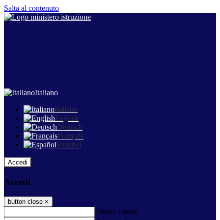
Salta al contenuto
Italiano
Italiano
English
Deutsch
Français
Español
Accedi
Accedi
button close
×
Nome Utente