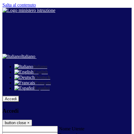
Salta al contenuto
Italiano
Italiano
English
Deutsch
Français
Español
Accedi
Accedi
button close
×
Nome Utente