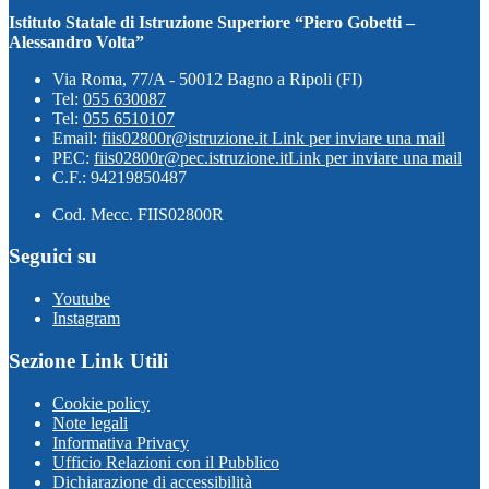
Istituto Statale di Istruzione Superiore “Piero Gobetti –
Alessandro Volta”
Via Roma, 77/A - 50012 Bagno a Ripoli (FI)
Tel:
055 630087
Tel:
055 6510107
Email:
fiis02800r@istruzione.it
Link per inviare una mail
PEC:
fiis02800r@pec.istruzione.it
Link per inviare una mail
C.F.: 94219850487
Cod. Mecc. FIIS02800R
Seguici su
Youtube
Instagram
Sezione Link Utili
Cookie policy
Note legali
Informativa Privacy
Ufficio Relazioni con il Pubblico
Dichiarazione di accessibilità