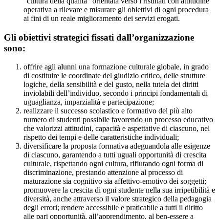
“cultura della qualità” orientata verso i risultati con attitudine
operativa a rilevare e misurare gli obiettivi di ogni procedura
ai fini di un reale miglioramento dei servizi erogati.
Gli
obiettivi strategici
fissati dall’organizzazione
sono:
offrire agli alunni una formazione culturale globale, in grado
di costituire le coordinate del giudizio critico, delle strutture
logiche, della sensibilità e del gusto, nella tutela dei diritti
inviolabili dell’individuo, secondo i principi fondamentali di
uguaglianza, imparzialità e partecipazione;
realizzare il successo scolastico e formativo del più alto
numero di studenti possibile favorendo un processo educativo
che valorizzi attitudini, capacità e aspettative di ciascuno, nel
rispetto dei tempi e delle caratteristiche individuali;
diversificare la proposta formativa adeguandola alle esigenze
di ciascuno, garantendo a tutti uguali opportunità di crescita
culturale, rispettando ogni cultura, rifiutando ogni forma di
discriminazione, prestando attenzione al processo di
maturazione sia cognitivo sia affettivo-emotivo dei soggetti;
promuovere la crescita di ogni studente nella sua irripetibilità e
diversità, anche attraverso il valore strategico della pedagogia
degli errori; rendere accessibile e praticabile a tutti il diritto
alle pari opportunità, all’apprendimento, al ben-essere a