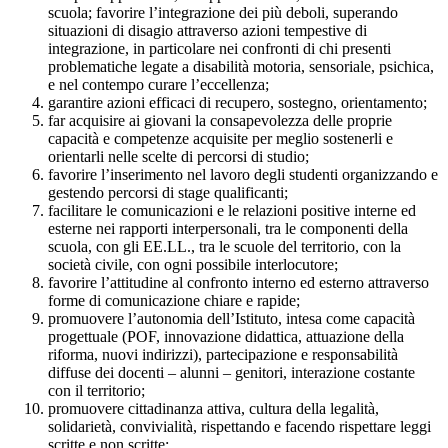
scuola; favorire l’integrazione dei più deboli, superando
situazioni di disagio attraverso azioni tempestive di
integrazione, in particolare nei confronti di chi presenti
problematiche legate a disabilità motoria, sensoriale, psichica,
e nel contempo curare l’eccellenza;
garantire azioni efficaci di recupero, sostegno, orientamento;
far acquisire ai giovani la consapevolezza delle proprie
capacità e competenze acquisite per meglio sostenerli e
orientarli nelle scelte di percorsi di studio;
favorire l’inserimento nel lavoro degli studenti organizzando e
gestendo percorsi di stage qualificanti;
facilitare le comunicazioni e le relazioni positive interne ed
esterne nei rapporti interpersonali, tra le componenti della
scuola, con gli EE.LL., tra le scuole del territorio, con la
società civile, con ogni possibile interlocutore;
favorire l’attitudine al confronto interno ed esterno attraverso
forme di comunicazione chiare e rapide;
promuovere l’autonomia dell’Istituto, intesa come capacità
progettuale (POF, innovazione didattica, attuazione della
riforma, nuovi indirizzi), partecipazione e responsabilità
diffuse dei docenti – alunni – genitori, interazione costante
con il territorio;
promuovere cittadinanza attiva, cultura della legalità,
solidarietà, convivialità, rispettando e facendo rispettare leggi
scritte e non scritte;