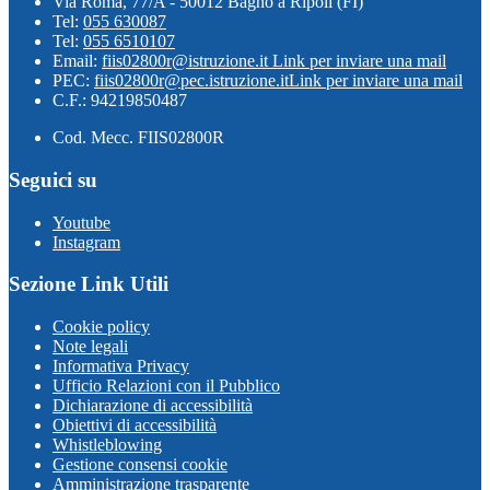
Via Roma, 77/A - 50012 Bagno a Ripoli (FI)
Tel:
055 630087
Tel:
055 6510107
Email:
fiis02800r@istruzione.it
Link per inviare una mail
PEC:
fiis02800r@pec.istruzione.it
Link per inviare una mail
C.F.: 94219850487
Cod. Mecc. FIIS02800R
Seguici su
Youtube
Instagram
Sezione Link Utili
Cookie policy
Note legali
Informativa Privacy
Ufficio Relazioni con il Pubblico
Dichiarazione di accessibilità
Obiettivi di accessibilità
Whistleblowing
Gestione consensi cookie
Amministrazione trasparente