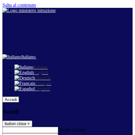
Salta al contenuto
Italiano
Italiano
English
Deutsch
Français
Español
Accedi
Accedi
button close
×
Nome Utente