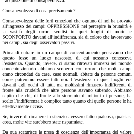
l’acquisizione di consapevolezza.
Consapevolezza di cosa precisamente?
Consapevolezza delle forti emozioni che ognuno di noi ha provato
all’ingresso dei campi: OPPRESSIONE nel percepire la brutalità e
la vastità degli orrori svoltisi in quei luoghi di morte e
SCONFORTO davanti all’indifferenza, sia di coloro che lavoravano
nei campi, sia degli osservatori passivi.
Prima di entrare in un campo di concentramento pensavamo che
questo fosse un luogo nascosto, di cui nessuno conosceva
l’esistenza. Quando, invece, ci siamo ritrovati immersi nel mondo
concentrazionario abbiamo scoperto con orrore che molti campi
erano circondati da case, case normali, abitate da persone comuni
come potremmo essere tutti noi. L’esistenza di quei luoghi era
davanti agli occhi di tutti, ma moltissimi rimasero indifferenti di
fronte alla crudeltà che altre persone stavano subendo. Abbiamo
capito che chi, di fronte allo sterminio di milioni di persone, ha
scelto l’indifferenza è complice tanto quanto chi quelle persone le ha
effettivamente uccise.
Se, invece di rimanere in silenzio avessero fatto qualcosa, qualsiasi
cosa, molte vite sarebbero state risparmiate.
Da qua scaturisce la presa di coscienza dell’importanza del valore