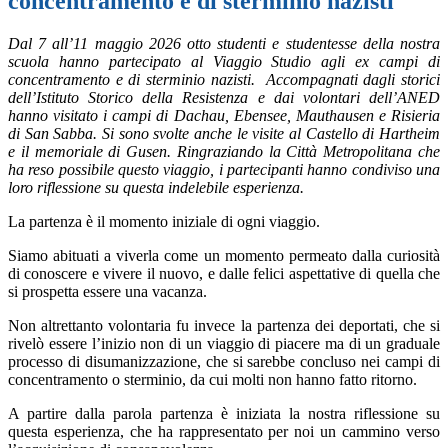
concentramento e di sterminio nazisti
Dal 7 all’11 maggio 2026 otto studenti e studentesse della nostra
scuola hanno partecipato al Viaggio Studio agli ex campi di
concentramento e di sterminio nazisti.
Accompagnati dagli storici
dell’Istituto Storico della Resistenza e dai volontari dell’ANED
hanno visitato i campi di Dachau, Ebensee, Mauthausen e Risieria
di San Sabba. Si sono svolte anche le visite al Castello di Hartheim
e il memoriale di Gusen. Ringraziando la Città Metropolitana che
ha reso possibile questo viaggio, i partecipanti hanno condiviso una
loro riflessione su questa indelebile esperienza.
La partenza è il momento iniziale di ogni viaggio.
Siamo abituati a viverla come un momento permeato dalla curiosità
di conoscere e vivere il nuovo, e dalle felici aspettative di quella che
si prospetta essere una vacanza.
Non altrettanto volontaria fu invece la partenza dei deportati, che si
rivelò essere l’inizio non di un viaggio di piacere ma di un graduale
processo di disumanizzazione, che si sarebbe concluso nei campi di
concentramento o sterminio, da cui molti non hanno fatto ritorno.
A partire dalla parola partenza è iniziata la nostra riflessione su
questa esperienza, che ha rappresentato per noi un cammino verso