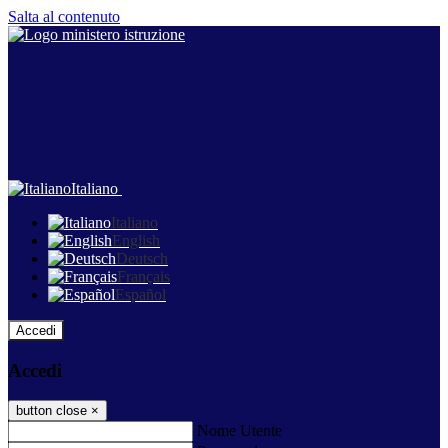
Salta al contenuto
Italiano
Italiano
English
Deutsch
Français
Español
Accedi
Accedi
button close
×
Nome Utente