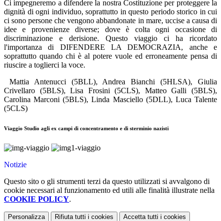
Ci impegneremo a difendere la nostra Costituzione per proteggere la
dignità di ogni individuo, soprattutto in questo periodo storico in cui
ci sono persone che vengono abbandonate in mare, uccise a causa di
idee e provenienze diverse; dove è colta ogni occasione di
discriminazione e derisione. Questo viaggio ci ha ricordato
l'importanza di DIFENDERE LA DEMOCRAZIA, anche e
soprattutto quando chi è al potere vuole ed erroneamente pensa di
riuscire a toglierci la voce.
Mattia Antenucci (5BLL), Andrea Bianchi (5HLSA), Giulia
Crivellaro (5BLS), Lisa Frosini (5CLS), Matteo Galli (5BLS),
Carolina Marconi (5BLS), Linda Masciello (5DLL), Luca Talente
(5CLS)
Viaggio Studio agli ex campi di concentramento e di sterminio nazisti
Notizie
Questo sito o gli strumenti terzi da questo utilizzati si avvalgono di
cookie necessari al funzionamento ed utili alle finalità illustrate nella
COOKIE POLICY
.
Personalizza
Rifiuta tutti
i cookies
Accetta tutti
i cookies