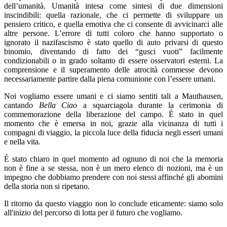
dell’umanità. Umanità intesa come sintesi di due dimensioni
inscindibili: quella razionale, che ci permette di sviluppare un
pensiero critico, e quella emotiva che ci consente di avvicinarci alle
altre persone. L’errore di tutti coloro che hanno supportato o
ignorato il nazifascismo è stato quello di auto privarsi di questo
binomio, diventando di fatto dei “gusci vuoti” facilmente
condizionabili o in grado soltanto di essere osservatori esterni. La
comprensione e il superamento delle atrocità commesse devono
necessariamente partire dalla piena comunione con l’essere umani.
Noi vogliamo essere umani e ci siamo sentiti tali a Mauthausen,
cantando
Bella Ciao
a squarciagola durante la cerimonia di
commemorazione della liberazione del campo. È stato in quel
momento che è emersa in noi, grazie alla vicinanza di tutti i
compagni di viaggio, la piccola luce della fiducia negli esseri umani
e nella vita.
È stato chiaro in quel momento ad ognuno di noi che la memoria
non è fine a se stessa, non è un mero elenco di nozioni, ma è un
impegno che dobbiamo prendere con noi stessi affinché gli abomini
della storia non si ripetano.
Il ritorno da questo viaggio non lo conclude eticamente: siamo solo
all'inizio del percorso di lotta per il futuro che vogliamo.