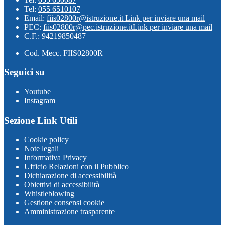
Tel:
055 6510107
Email:
fiis02800r@istruzione.it
Link per inviare una mail
PEC:
fiis02800r@pec.istruzione.it
Link per inviare una mail
C.F.: 94219850487
Cod. Mecc. FIIS02800R
Seguici su
Youtube
Instagram
Sezione Link Utili
Cookie policy
Note legali
Informativa Privacy
Ufficio Relazioni con il Pubblico
Dichiarazione di accessibilità
Obiettivi di accessibilità
Whistleblowing
Gestione consensi cookie
Amministrazione trasparente