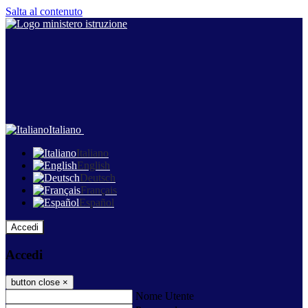
Salta al contenuto
Italiano
Italiano
English
Deutsch
Français
Español
Accedi
Accedi
button close
×
Nome Utente