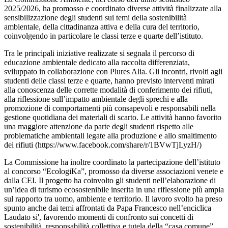
2025/2026, ha promosso e coordinato diverse attività finalizzate alla
sensibilizzazione degli studenti sui temi della sostenibilità
ambientale, della cittadinanza attiva e della cura del territorio,
coinvolgendo in particolare le classi terze e quarte dell’istituto.
Tra le principali iniziative realizzate si segnala il percorso di
educazione ambientale dedicato alla raccolta differenziata,
sviluppato in collaborazione con Plures Alia. Gli incontri, rivolti agli
studenti delle classi terze e quarte, hanno previsto interventi mirati
alla conoscenza delle corrette modalità di conferimento dei rifiuti,
alla riflessione sull’impatto ambientale degli sprechi e alla
promozione di comportamenti più consapevoli e responsabili nella
gestione quotidiana dei materiali di scarto. Le attività hanno favorito
una maggiore attenzione da parte degli studenti rispetto alle
problematiche ambientali legate alla produzione e allo smaltimento
dei rifiuti (https://www.facebook.com/share/r/1BVwTjLyzH/)
La Commissione ha inoltre coordinato la partecipazione dell’istituto
al concorso “EcologiKa”, promosso da diverse associazioni venete e
dalla CEI. Il progetto ha coinvolto gli studenti nell’elaborazione di
un’idea di turismo ecosostenibile inserita in una riflessione più ampia
sul rapporto tra uomo, ambiente e territorio. Il lavoro svolto ha preso
spunto anche dai temi affrontati da Papa Francesco nell’enciclica
Laudato si', favorendo momenti di confronto sui concetti di
sostenibilità, responsabilità collettiva e tutela della “casa comune”.