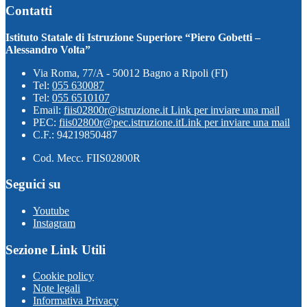
Contatti
Istituto Statale di Istruzione Superiore “Piero Gobetti –
Alessandro Volta”
Via Roma, 77/A - 50012 Bagno a Ripoli (FI)
Tel:
055 630087
Tel:
055 6510107
Email:
fiis02800r@istruzione.it
Link per inviare una mail
PEC:
fiis02800r@pec.istruzione.it
Link per inviare una mail
C.F.: 94219850487
Cod. Mecc. FIIS02800R
Seguici su
Youtube
Instagram
Sezione Link Utili
Cookie policy
Note legali
Informativa Privacy