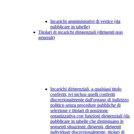
Incarichi amministrativi di vertice (da
pubblicare in tabelle)
Titolari di incarichi dirigenziali (dirigenti non
generali)
Incarichi dirigenziali, a qualsiasi titolo
conferiti, ivi inclusi quelli conferiti
discrezionalmente dall'organo di indirizzo
politico senza procedure pubbliche di
selezione e titolari di posizione
organizzativa con funzioni dirigenziali (da
pubblicare in tabelle che distinguano le
seguenti situazioni: dirigenti, dirigenti
individuati discrezionalmente, titolari di