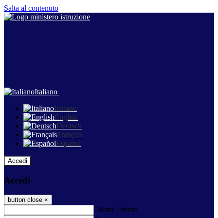
Salta al contenuto
Italiano
Italiano
English
Deutsch
Français
Español
Accedi
Accedi
button close
×
Nome Utente