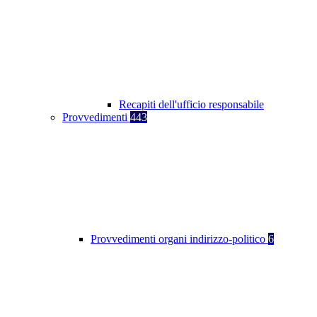
Recapiti dell'ufficio responsabile
Provvedimenti
443
Provvedimenti organi indirizzo-politico
6