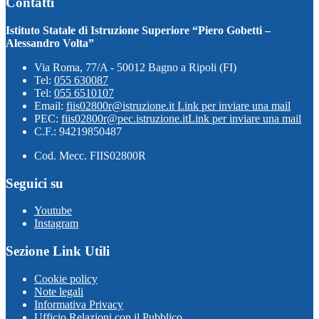
Contatti
Istituto Statale di Istruzione Superiore “Piero Gobetti –
Alessandro Volta”
Via Roma, 77/A - 50012 Bagno a Ripoli (FI)
Tel:
055 630087
Tel:
055 6510107
Email:
fiis02800r@istruzione.it
Link per inviare una mail
PEC:
fiis02800r@pec.istruzione.it
Link per inviare una mail
C.F.: 94219850487
Cod. Mecc. FIIS02800R
Seguici su
Youtube
Instagram
Sezione Link Utili
Cookie policy
Note legali
Informativa Privacy
Ufficio Relazioni con il Pubblico