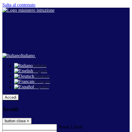
Salta al contenuto
Italiano
Italiano
English
Deutsch
Français
Español
Accedi
Accedi
button close
×
Nome Utente