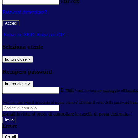
Password
Password dimenticata?
-
Entra con SPID
Entra con CIE
Seleziona utente
button close
×
Recupero password
button close
×
E-mail
Verrà inviato un messaggio all'indirizz
Non hai una e-mail associata al nome utente? Effettua il reset della password tram
E-mail inviata, si prega di controllare la casella di posta elettronica!
Errore
Chiudi