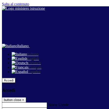
Salta al contenuto
Italiano
Italiano
English
Deutsch
Français
Español
Accedi
Accedi
button close
×
Nome Utente