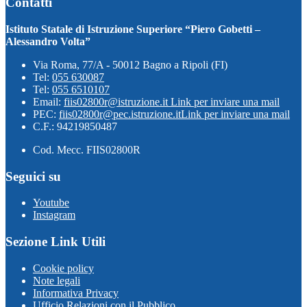
Contatti
Istituto Statale di Istruzione Superiore “Piero Gobetti –
Alessandro Volta”
Via Roma, 77/A - 50012 Bagno a Ripoli (FI)
Tel:
055 630087
Tel:
055 6510107
Email:
fiis02800r@istruzione.it
Link per inviare una mail
PEC:
fiis02800r@pec.istruzione.it
Link per inviare una mail
C.F.: 94219850487
Cod. Mecc. FIIS02800R
Seguici su
Youtube
Instagram
Sezione Link Utili
Cookie policy
Note legali
Informativa Privacy
Ufficio Relazioni con il Pubblico