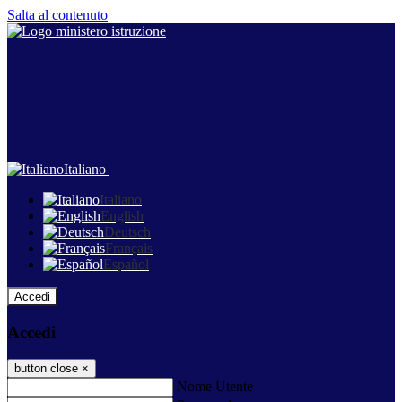
Salta al contenuto
Italiano
Italiano
English
Deutsch
Français
Español
Accedi
Accedi
button close
×
Nome Utente