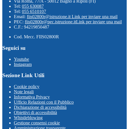
Via Roma, 77/A - 50012 Bagno a Ripoli (FI)
Tel:
055 630087
Tel:
055 6510107
Email:
fiis02800r@istruzione.it
Link per inviare una mail
PEC:
fiis02800r@pec.istruzione.it
Link per inviare una mail
C.F.: 94219850487
Cod. Mecc. FIIS02800R
Seguici su
Youtube
Instagram
Sezione Link Utili
Cookie policy
Note legali
Informativa Privacy
Ufficio Relazioni con il Pubblico
Dichiarazione di accessibilità
Obiettivi di accessibilità
Whistleblowing
Gestione consensi cookie
Amministrazione trasparente