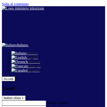
Salta al contenuto
Italiano
Italiano
English
Deutsch
Français
Español
Accedi
Accedi
button close
×
Nome Utente