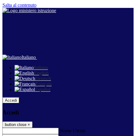
Salta al contenuto
Italiano
Italiano
English
Deutsch
Français
Español
Accedi
Accedi
button close
×
Nome Utente