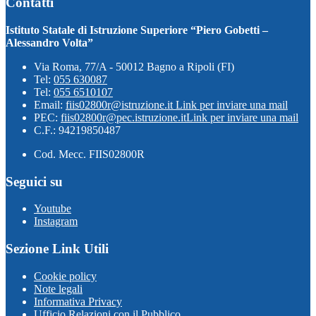
Contatti
Istituto Statale di Istruzione Superiore “Piero Gobetti –
Alessandro Volta”
Via Roma, 77/A - 50012 Bagno a Ripoli (FI)
Tel:
055 630087
Tel:
055 6510107
Email:
fiis02800r@istruzione.it
Link per inviare una mail
PEC:
fiis02800r@pec.istruzione.it
Link per inviare una mail
C.F.: 94219850487
Cod. Mecc. FIIS02800R
Seguici su
Youtube
Instagram
Sezione Link Utili
Cookie policy
Note legali
Informativa Privacy
Ufficio Relazioni con il Pubblico