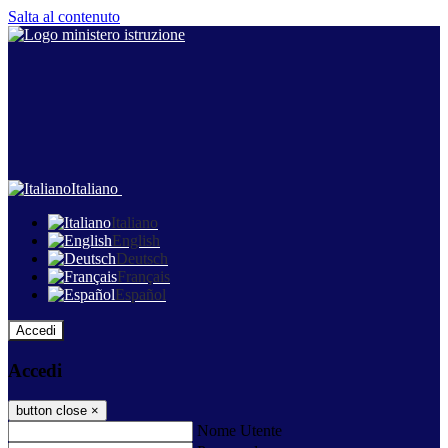
Salta al contenuto
Italiano
Italiano
English
Deutsch
Français
Español
Accedi
Accedi
button close
×
Nome Utente