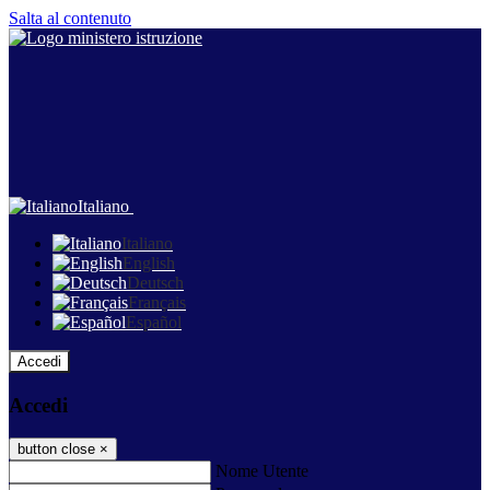
Salta al contenuto
Italiano
Italiano
English
Deutsch
Français
Español
Accedi
Accedi
button close
×
Nome Utente