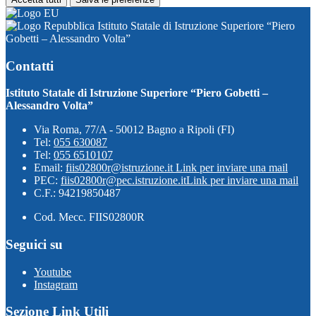
Istituto Statale di Istruzione Superiore “Piero
Gobetti – Alessandro Volta”
Contatti
Istituto Statale di Istruzione Superiore “Piero Gobetti –
Alessandro Volta”
Via Roma, 77/A - 50012 Bagno a Ripoli (FI)
Tel:
055 630087
Tel:
055 6510107
Email:
fiis02800r@istruzione.it
Link per inviare una mail
PEC:
fiis02800r@pec.istruzione.it
Link per inviare una mail
C.F.: 94219850487
Cod. Mecc. FIIS02800R
Seguici su
Youtube
Instagram
Sezione Link Utili