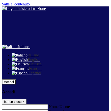
Salta al contenuto
Italiano
Italiano
English
Deutsch
Français
Español
Accedi
Accedi
button close
×
Nome Utente