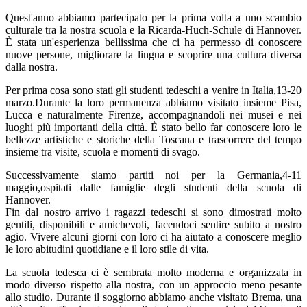
Quest'anno abbiamo partecipato per la prima volta a uno scambio
culturale tra la nostra scuola e la Ricarda-Huch-Schule di Hannover.
È stata un'esperienza bellissima che ci ha permesso di conoscere
nuove persone, migliorare la lingua e scoprire una cultura diversa
dalla nostra.
Per prima cosa sono stati gli studenti tedeschi a venire in Italia,13-20
marzo.Durante la loro permanenza abbiamo visitato insieme Pisa,
Lucca e naturalmente Firenze, accompagnandoli nei musei e nei
luoghi più importanti della città. È stato bello far conoscere loro le
bellezze artistiche e storiche della Toscana e trascorrere del tempo
insieme tra visite, scuola e momenti di svago.
Successivamente siamo partiti noi per la Germania,4-11
maggio,ospitati dalle famiglie degli studenti della scuola di
Hannover.
Fin dal nostro arrivo i ragazzi tedeschi si sono dimostrati molto
gentili, disponibili e amichevoli, facendoci sentire subito a nostro
agio. Vivere alcuni giorni con loro ci ha aiutato a conoscere meglio
le loro abitudini quotidiane e il loro stile di vita.
La scuola tedesca ci è sembrata molto moderna e organizzata in
modo diverso rispetto alla nostra, con un approccio meno pesante
allo studio. Durante il soggiorno abbiamo anche visitato Brema, una