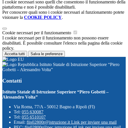
I cookie necessari sono quelli che consentono il funzionamento della
piattaforma e non è possibile disabilitarli.
Per conoscere quali sono i cookie necessari al funzionamento potete
visionare la
COOKIE POLICY
.
Cookie necessari per il funzionamento
I cookie necessari per il funzionamento non possono essere
disabilitati. È possibile consultare l'elenco nella pagina della cookie
policy.
Accetta tutti
Salva le preferenze
Istituto Statale di Istruzione Superiore “Piero
Gobetti – Alessandro Volta”
Contatti
Istituto Statale di Istruzione Superiore “Piero Gobetti –
Alessandro Volta”
Via Roma, 77/A - 50012 Bagno a Ripoli (FI)
Tel:
055 630087
Tel:
055 6510107
Email:
fiis02800r@istruzione.it
Link per inviare una mail
PEC:
fiis02800r@pec.istruzione.it
Link per inviare una mail