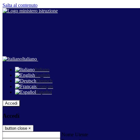
Salta al contenuto
Italiano
Italiano
English
Deutsch
Français
Español
Accedi
Accedi
button close
×
Nome Utente