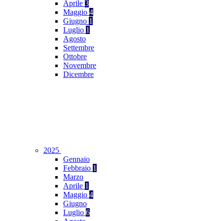
Aprile
3
Maggio
4
Giugno
1
Luglio
1
Agosto
Settembre
Ottobre
Novembre
Dicembre
2025
Gennaio
Febbraio
1
Marzo
Aprile
1
Maggio
4
Giugno
Luglio
6