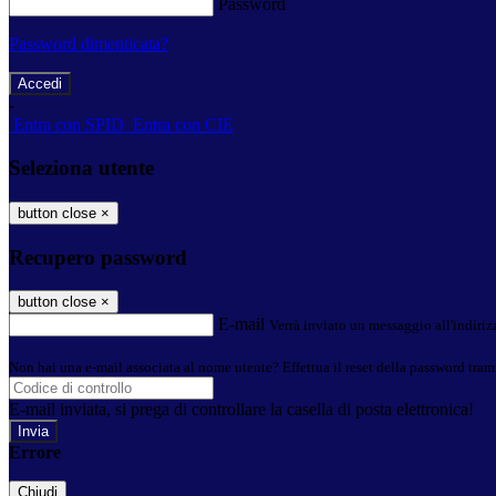
Password
Password dimenticata?
-
Entra con SPID
Entra con CIE
Seleziona utente
button close
×
Recupero password
button close
×
E-mail
Verrà inviato un messaggio all'indirizz
Non hai una e-mail associata al nome utente? Effettua il reset della password tram
E-mail inviata, si prega di controllare la casella di posta elettronica!
Errore
Chiudi