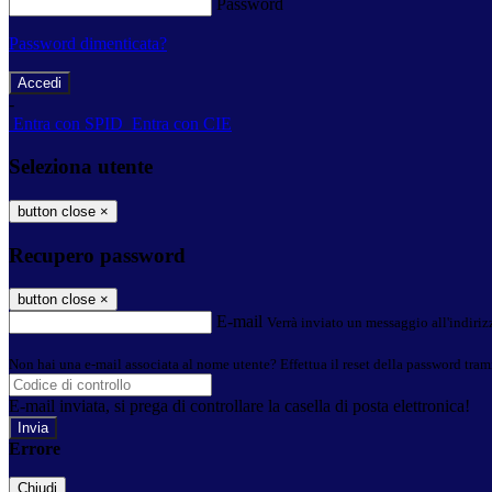
Password
Password dimenticata?
-
Entra con SPID
Entra con CIE
Seleziona utente
button close
×
Recupero password
button close
×
E-mail
Verrà inviato un messaggio all'indirizz
Non hai una e-mail associata al nome utente? Effettua il reset della password tram
E-mail inviata, si prega di controllare la casella di posta elettronica!
Errore
Chiudi