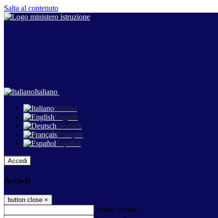
Salta al contenuto
Italiano
Italiano
English
Deutsch
Français
Español
Accedi
Accedi
button close
×
Nome Utente