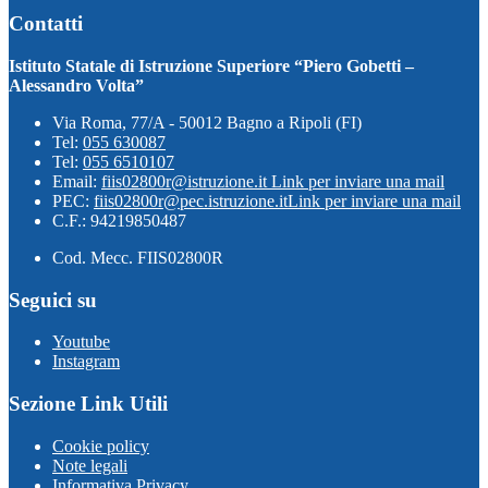
Contatti
Istituto Statale di Istruzione Superiore “Piero Gobetti –
Alessandro Volta”
Via Roma, 77/A - 50012 Bagno a Ripoli (FI)
Tel:
055 630087
Tel:
055 6510107
Email:
fiis02800r@istruzione.it
Link per inviare una mail
PEC:
fiis02800r@pec.istruzione.it
Link per inviare una mail
C.F.: 94219850487
Cod. Mecc. FIIS02800R
Seguici su
Youtube
Instagram
Sezione Link Utili
Cookie policy
Note legali
Informativa Privacy