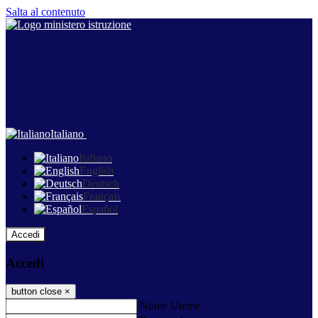
Salta al contenuto
Italiano
Italiano
English
Deutsch
Français
Español
Accedi
Accedi
button close
×
Nome Utente