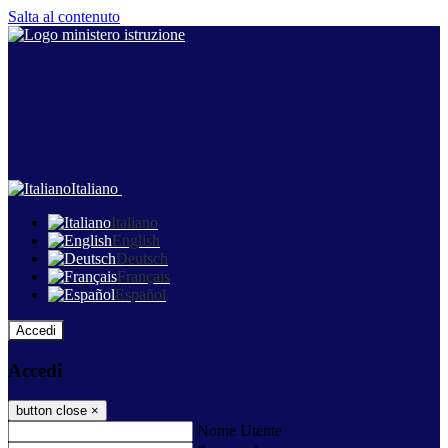
Salta al contenuto
Italiano
Italiano
English
Deutsch
Français
Español
Accedi
Accedi
button close
×
Nome Utente