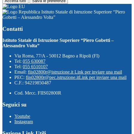
Accetta tutti
Salva le preferenze
Istituto Statale di Istruzione Superiore “Piero
Gobetti – Alessandro Volta”
Contatti
Istituto Statale di Istruzione Superiore “Piero Gobetti –
Alessandro Volta”
Via Roma, 77/A - 50012 Bagno a Ripoli (FI)
Tel:
055 630087
Tel:
055 6510107
Email:
fiis02800r@istruzione.it
Link per inviare una mail
PEC:
fiis02800r@pec.istruzione.it
Link per inviare una mail
C.F.: 94219850487
Cod. Mecc. FIIS02800R
Seguici su
Youtube
Instagram
Sezione Link Utili