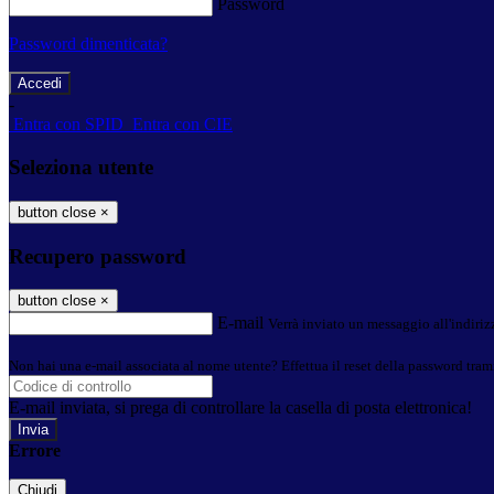
Password
Password dimenticata?
-
Entra con SPID
Entra con CIE
Seleziona utente
button close
×
Recupero password
button close
×
E-mail
Verrà inviato un messaggio all'indirizz
Non hai una e-mail associata al nome utente? Effettua il reset della password tram
E-mail inviata, si prega di controllare la casella di posta elettronica!
Errore
Chiudi