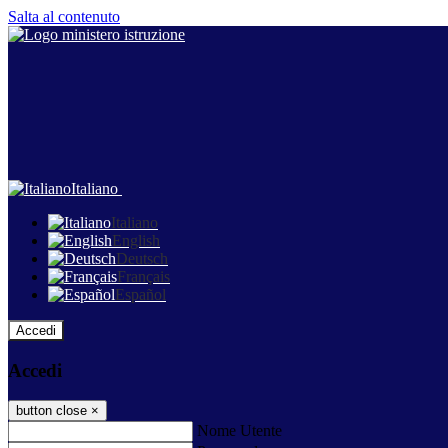
Salta al contenuto
Italiano
Italiano
English
Deutsch
Français
Español
Accedi
Accedi
button close
×
Nome Utente