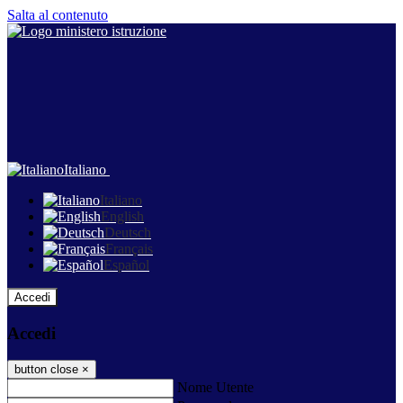
Salta al contenuto
Italiano
Italiano
English
Deutsch
Français
Español
Accedi
Accedi
button close
×
Nome Utente