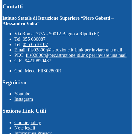
Contatti
Istituto Statale di Istruzione Superiore “Piero Gobetti –
Alessandro Volta”
Via Roma, 77/A - 50012 Bagno a Ripoli (FI)
Tel:
055 630087
Tel:
055 6510107
Email:
fiis02800r@istruzione.it
Link per inviare una mail
PEC:
fiis02800r@pec.istruzione.it
Link per inviare una mail
C.F.: 94219850487
Cod. Mecc. FIIS02800R
Seguici su
Youtube
Instagram
Sezione Link Utili
Cookie policy
Note legali
Informativa Privacy