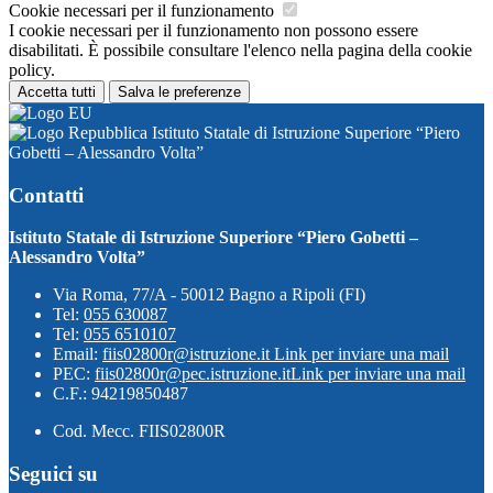
Cookie necessari per il funzionamento
I cookie necessari per il funzionamento non possono essere
disabilitati. È possibile consultare l'elenco nella pagina della cookie
policy.
Accetta tutti
Salva le preferenze
Istituto Statale di Istruzione Superiore “Piero
Gobetti – Alessandro Volta”
Contatti
Istituto Statale di Istruzione Superiore “Piero Gobetti –
Alessandro Volta”
Via Roma, 77/A - 50012 Bagno a Ripoli (FI)
Tel:
055 630087
Tel:
055 6510107
Email:
fiis02800r@istruzione.it
Link per inviare una mail
PEC:
fiis02800r@pec.istruzione.it
Link per inviare una mail
C.F.: 94219850487
Cod. Mecc. FIIS02800R
Seguici su