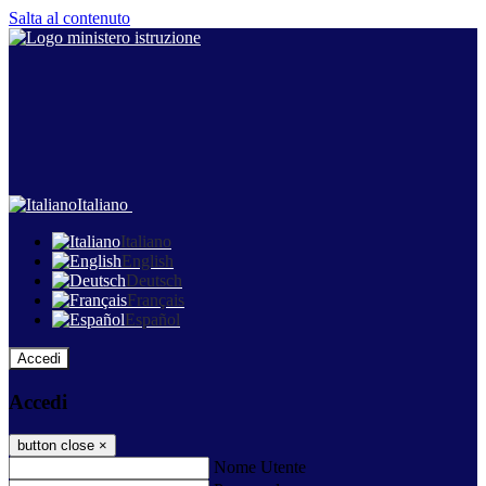
Salta al contenuto
Italiano
Italiano
English
Deutsch
Français
Español
Accedi
Accedi
button close
×
Nome Utente