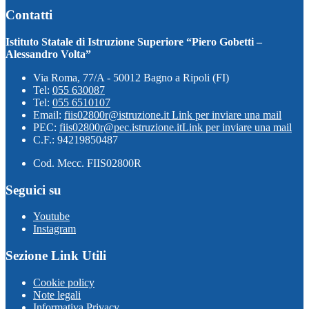
Contatti
Istituto Statale di Istruzione Superiore “Piero Gobetti –
Alessandro Volta”
Via Roma, 77/A - 50012 Bagno a Ripoli (FI)
Tel:
055 630087
Tel:
055 6510107
Email:
fiis02800r@istruzione.it
Link per inviare una mail
PEC:
fiis02800r@pec.istruzione.it
Link per inviare una mail
C.F.: 94219850487
Cod. Mecc. FIIS02800R
Seguici su
Youtube
Instagram
Sezione Link Utili
Cookie policy
Note legali
Informativa Privacy