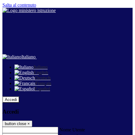
Salta al contenuto
Italiano
Italiano
English
Deutsch
Français
Español
Accedi
Accedi
button close
×
Nome Utente