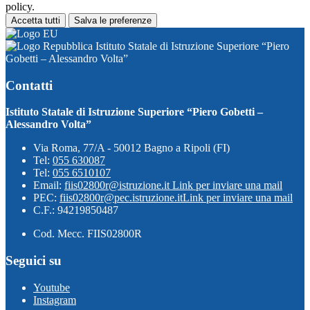
policy.
Accetta tutti
Salva le preferenze
Istituto Statale di Istruzione Superiore “Piero
Gobetti – Alessandro Volta”
Contatti
Istituto Statale di Istruzione Superiore “Piero Gobetti –
Alessandro Volta”
Via Roma, 77/A - 50012 Bagno a Ripoli (FI)
Tel:
055 630087
Tel:
055 6510107
Email:
fiis02800r@istruzione.it
Link per inviare una mail
PEC:
fiis02800r@pec.istruzione.it
Link per inviare una mail
C.F.: 94219850487
Cod. Mecc. FIIS02800R
Seguici su
Youtube
Instagram