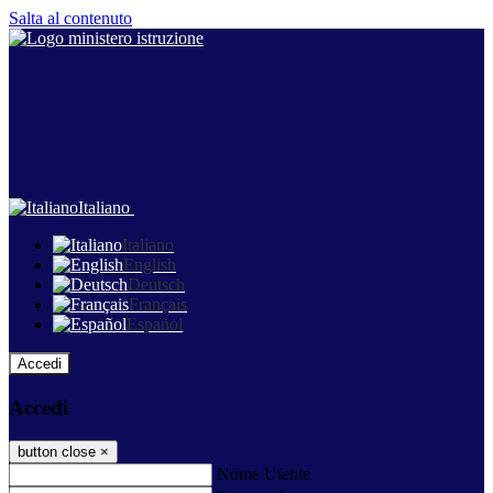
Salta al contenuto
Italiano
Italiano
English
Deutsch
Français
Español
Accedi
Accedi
button close
×
Nome Utente