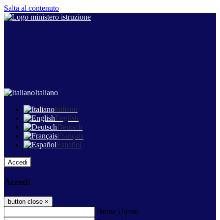
Salta al contenuto
Italiano
Italiano
English
Deutsch
Français
Español
Accedi
Accedi
button close
×
Nome Utente