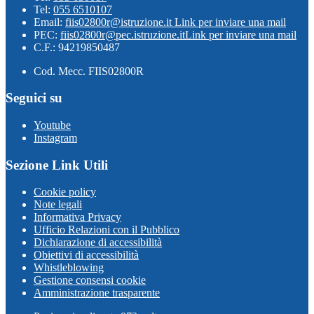
Tel:
055 6510107
Email:
fiis02800r@istruzione.it
Link per inviare una mail
PEC:
fiis02800r@pec.istruzione.it
Link per inviare una mail
C.F.: 94219850487
Cod. Mecc. FIIS02800R
Seguici su
Youtube
Instagram
Sezione Link Utili
Cookie policy
Note legali
Informativa Privacy
Ufficio Relazioni con il Pubblico
Dichiarazione di accessibilità
Obiettivi di accessibilità
Whistleblowing
Gestione consensi cookie
Amministrazione trasparente