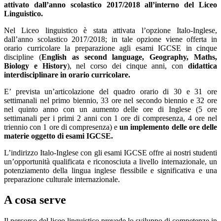
attivato dall’anno scolastico 2017/2018 all’interno del Liceo
Linguistico.
Nel Liceo linguistico è stata attivata l’opzione Italo-Inglese,
dall’anno scolastico 2017/2018; in tale opzione viene offerta in
orario curricolare la preparazione agli esami IGCSE in cinque
discipline (
English as second language, Geography, Maths,
Biology e History
), nel corso dei cinque anni, con
didattica
interdisciplinare in orario curricolare.
E’ prevista un’articolazione del quadro orario di 30 e 31 ore
settimanali nel primo biennio, 33 ore nel secondo biennio e 32 ore
nel quinto anno con un aumento delle ore di Inglese (5 ore
settimanali per i primi 2 anni con 1 ore di compresenza, 4 ore nel
triennio con 1 ore di compresenza) e
un implemento delle ore delle
materie oggetto di esami IGCSE.
L’indirizzo Italo-Inglese con gli esami IGCSE offre ai nostri studenti
un’opportunità qualificata e riconosciuta a livello internazionale, un
potenziamento della lingua inglese flessibile e significativa e una
preparazione culturale internazionale
.
A cosa serve
Il percorso del liceo linguistico prevede lo sviluppo di competenze in