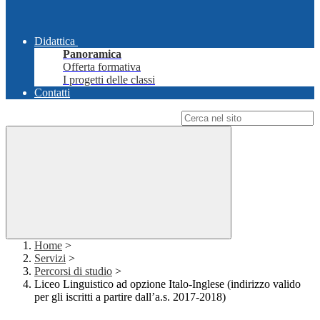
Didattica
Panoramica
Offerta formativa
I progetti delle classi
Contatti
Campo di ricerca per le pagine del sito
Home
>
Servizi
>
Percorsi di studio
>
Liceo Linguistico ad opzione Italo-Inglese (indirizzo valido
per gli iscritti a partire dall’a.s. 2017-2018)