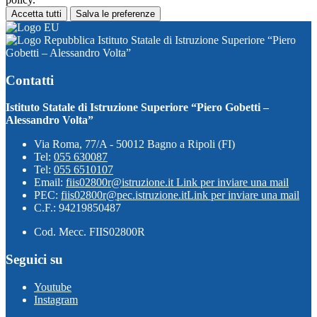
Accetta tutti
Salva le preferenze
Istituto Statale di Istruzione Superiore “Piero
Gobetti – Alessandro Volta”
Contatti
Istituto Statale di Istruzione Superiore “Piero Gobetti –
Alessandro Volta”
Via Roma, 77/A - 50012 Bagno a Ripoli (FI)
Tel:
055 630087
Tel:
055 6510107
Email:
fiis02800r@istruzione.it
Link per inviare una mail
PEC:
fiis02800r@pec.istruzione.it
Link per inviare una mail
C.F.: 94219850487
Cod. Mecc. FIIS02800R
Seguici su
Youtube
Instagram