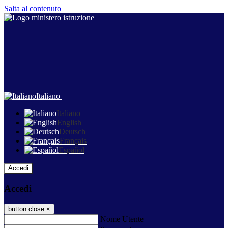
Salta al contenuto
Italiano
Italiano
English
Deutsch
Français
Español
Accedi
Accedi
button close
×
Nome Utente