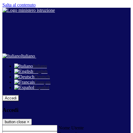
Salta al contenuto
Italiano
Italiano
English
Deutsch
Français
Español
Accedi
Accedi
button close
×
Nome Utente