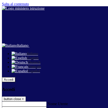
Salta al contenuto
Italiano
Italiano
English
Deutsch
Français
Español
Accedi
Accedi
button close
×
Nome Utente