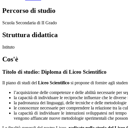
Percorso di studio
Scuola Secondaria di II Grado
Struttura didattica
Istituto
Cos'è
Titolo di studio: Diploma di Liceo Scientifico
Il piano di studi del
Liceo Scientifico
si propone di fornire agli studen
l’acquisizione delle competenze e delle abilità necessarie per seg
la capacità di individuare le reciproche influenze che le diverse 
la padronanza dei linguaggi, delle tecniche e delle metodologie pe
le conoscenze necessarie per comprendere la relazione tra la cult
la capacità di individuare le interazioni sviluppatesi nel tempo t
vengono affiancate nuove metodologie sperimentali che possono a
Le finalità generali del nostro Liceo,
radicate nella storia del Liceo 