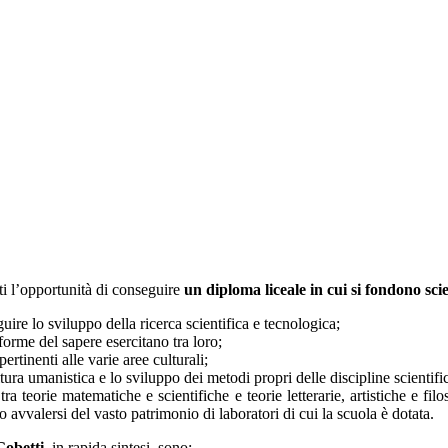
ti l’opportunità di conseguire
un diploma liceale in cui si fondono sc
uire lo sviluppo della ricerca scientifica e tecnologica;
forme del sapere esercitano tra loro;
rtinenti alle varie aree culturali;
ura umanistica e lo sviluppo dei metodi propri delle discipline scientifi
ra teorie matematiche e scientifiche e teorie letterarie, artistiche e fil
vvalersi del vasto patrimonio di laboratori di cui la scuola è dotata.
Gobetti
, in rapida sintesi, sono: