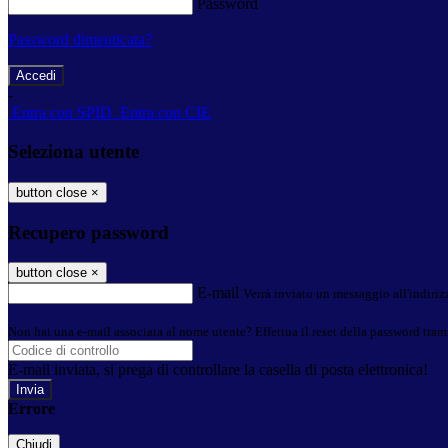
Password
Password dimenticata?
-
Entra con SPID
Entra con CIE
Seleziona utente
button close
×
Recupero password
button close
×
E-mail
Verrà inviato un messaggio all'indirizz
Non hai una e-mail associata al nome utente? Effettua il reset della password tram
E-mail inviata, si prega di controllare la casella di posta elettronica!
Errore
Chiudi