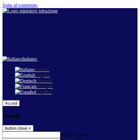
Salta al contenuto
Italiano
Italiano
English
Deutsch
Français
Español
Accedi
Accedi
button close
×
Nome Utente