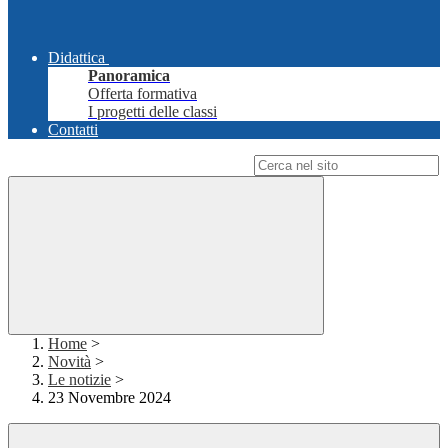
Didattica
Panoramica
Offerta formativa
I progetti delle classi
Contatti
Campo di ricerca per le pagine del sito
Home
>
Novità
>
Le notizie
>
23 Novembre 2024