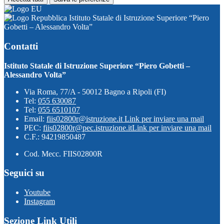
Istituto Statale di Istruzione Superiore “Piero
Gobetti – Alessandro Volta”
Contatti
Istituto Statale di Istruzione Superiore “Piero Gobetti –
Alessandro Volta”
Via Roma, 77/A - 50012 Bagno a Ripoli (FI)
Tel:
055 630087
Tel:
055 6510107
Email:
fiis02800r@istruzione.it
Link per inviare una mail
PEC:
fiis02800r@pec.istruzione.it
Link per inviare una mail
C.F.: 94219850487
Cod. Mecc. FIIS02800R
Seguici su
Youtube
Instagram
Sezione Link Utili