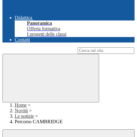
Didattica
Panoramica
Offerta formativa
I progetti delle classi
Contatti
Campo di ricerca per le pagine del sito
Home
>
Novità
>
Le notizie
>
Percorso CAMBRIDGE