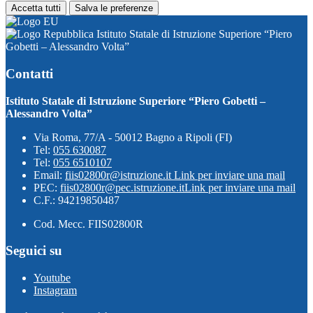
Accetta tutti
Salva le preferenze
Istituto Statale di Istruzione Superiore “Piero
Gobetti – Alessandro Volta”
Contatti
Istituto Statale di Istruzione Superiore “Piero Gobetti –
Alessandro Volta”
Via Roma, 77/A - 50012 Bagno a Ripoli (FI)
Tel:
055 630087
Tel:
055 6510107
Email:
fiis02800r@istruzione.it
Link per inviare una mail
PEC:
fiis02800r@pec.istruzione.it
Link per inviare una mail
C.F.: 94219850487
Cod. Mecc. FIIS02800R
Seguici su
Youtube
Instagram