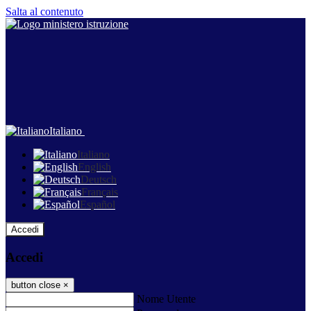
Salta al contenuto
Italiano
Italiano
English
Deutsch
Français
Español
Accedi
Accedi
button close
×
Nome Utente