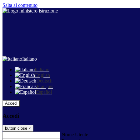
Salta al contenuto
Italiano
Italiano
English
Deutsch
Français
Español
Accedi
Accedi
button close
×
Nome Utente