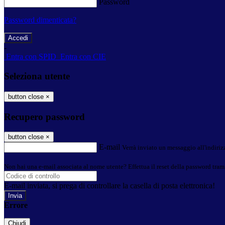
Password
Password dimenticata?
-
Entra con SPID
Entra con CIE
Seleziona utente
button close
×
Recupero password
button close
×
E-mail
Verrà inviato un messaggio all'indirizz
Non hai una e-mail associata al nome utente? Effettua il reset della password tram
E-mail inviata, si prega di controllare la casella di posta elettronica!
Errore
Chiudi