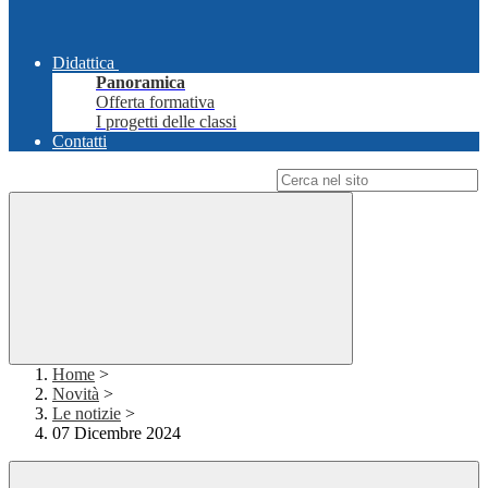
Didattica
Panoramica
Offerta formativa
I progetti delle classi
Contatti
Campo di ricerca per le pagine del sito
Home
>
Novità
>
Le notizie
>
07 Dicembre 2024