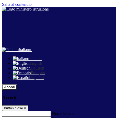
Salta al contenuto
Italiano
Italiano
English
Deutsch
Français
Español
Accedi
Accedi
button close
×
Nome Utente