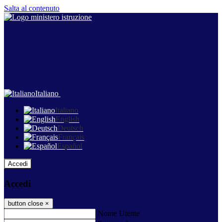
Salta al contenuto
Italiano
Italiano
English
Deutsch
Français
Español
Accedi
Accedi
button close
×
Nome Utente