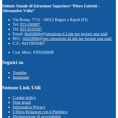
Istituto Statale di Istruzione Superiore “Piero Gobetti –
Alessandro Volta”
Via Roma, 77/A - 50012 Bagno a Ripoli (FI)
Tel:
055 630087
Tel:
055 6510107
Email:
fiis02800r@istruzione.it
Link per inviare una mail
PEC:
fiis02800r@pec.istruzione.it
Link per inviare una mail
C.F.: 94219850487
Cod. Mecc. FIIS02800R
Seguici su
Youtube
Instagram
Sezione Link Utili
Cookie policy
Note legali
Informativa Privacy
Ufficio Relazioni con il Pubblico
Dichiarazione di accessibilità