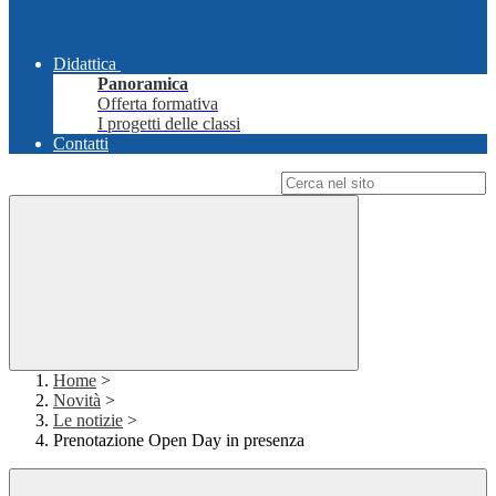
Didattica
Panoramica
Offerta formativa
I progetti delle classi
Contatti
Campo di ricerca per le pagine del sito
Home
>
Novità
>
Le notizie
>
Prenotazione Open Day in presenza