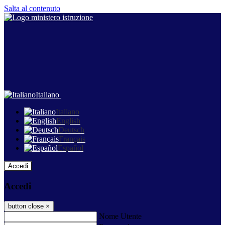
Salta al contenuto
Italiano
Italiano
English
Deutsch
Français
Español
Accedi
Accedi
button close
×
Nome Utente