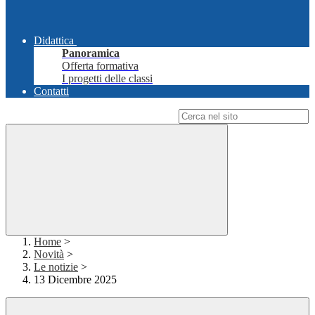
Didattica
Panoramica
Offerta formativa
I progetti delle classi
Contatti
Campo di ricerca per le pagine del sito
Home
>
Novità
>
Le notizie
>
13 Dicembre 2025