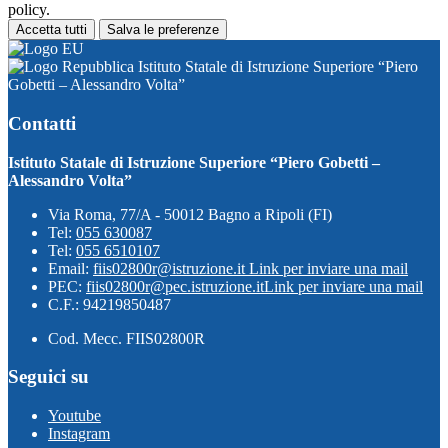
policy.
Accetta tutti
Salva le preferenze
Istituto Statale di Istruzione Superiore “Piero
Gobetti – Alessandro Volta”
Contatti
Istituto Statale di Istruzione Superiore “Piero Gobetti –
Alessandro Volta”
Via Roma, 77/A - 50012 Bagno a Ripoli (FI)
Tel:
055 630087
Tel:
055 6510107
Email:
fiis02800r@istruzione.it
Link per inviare una mail
PEC:
fiis02800r@pec.istruzione.it
Link per inviare una mail
C.F.: 94219850487
Cod. Mecc. FIIS02800R
Seguici su
Youtube
Instagram