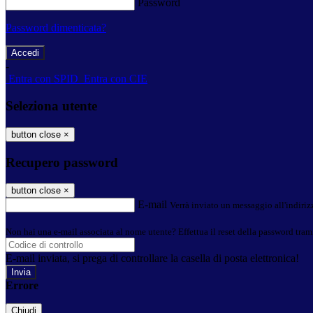
Password
Password dimenticata?
-
Entra con SPID
Entra con CIE
Seleziona utente
button close
×
Recupero password
button close
×
E-mail
Verrà inviato un messaggio all'indirizz
Non hai una e-mail associata al nome utente? Effettua il reset della password tram
E-mail inviata, si prega di controllare la casella di posta elettronica!
Errore
Chiudi