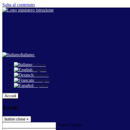
Salta al contenuto
Italiano
Italiano
English
Deutsch
Français
Español
Accedi
Accedi
button close
×
Nome Utente