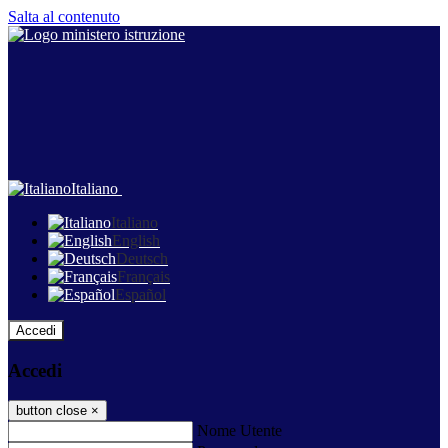
Salta al contenuto
Italiano
Italiano
English
Deutsch
Français
Español
Accedi
Accedi
button close
×
Nome Utente