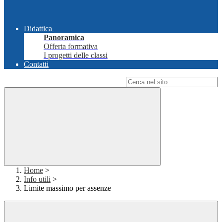
Didattica
Panoramica
Offerta formativa
I progetti delle classi
Contatti
Campo di ricerca per le pagine del sito
Home
>
Info utili
>
Limite massimo per assenze