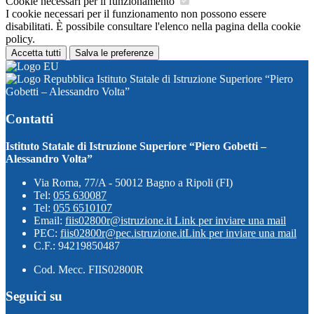
Cookie necessari per il funzionamento
I cookie necessari per il funzionamento non possono essere
disabilitati. È possibile consultare l'elenco nella pagina della cookie
policy.
Accetta tutti
Salva le preferenze
Istituto Statale di Istruzione Superiore “Piero
Gobetti – Alessandro Volta”
Contatti
Istituto Statale di Istruzione Superiore “Piero Gobetti –
Alessandro Volta”
Via Roma, 77/A - 50012 Bagno a Ripoli (FI)
Tel:
055 630087
Tel:
055 6510107
Email:
fiis02800r@istruzione.it
Link per inviare una mail
PEC:
fiis02800r@pec.istruzione.it
Link per inviare una mail
C.F.: 94219850487
Cod. Mecc. FIIS02800R
Seguici su