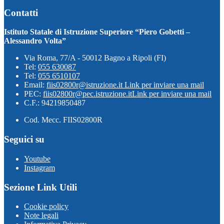
Contatti
Istituto Statale di Istruzione Superiore “Piero Gobetti –
Alessandro Volta”
Via Roma, 77/A - 50012 Bagno a Ripoli (FI)
Tel:
055 630087
Tel:
055 6510107
Email:
fiis02800r@istruzione.it
Link per inviare una mail
PEC:
fiis02800r@pec.istruzione.it
Link per inviare una mail
C.F.: 94219850487
Cod. Mecc. FIIS02800R
Seguici su
Youtube
Instagram
Sezione Link Utili
Cookie policy
Note legali