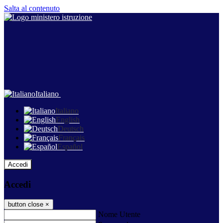
Salta al contenuto
Italiano
Italiano
English
Deutsch
Français
Español
Accedi
Accedi
button close
×
Nome Utente