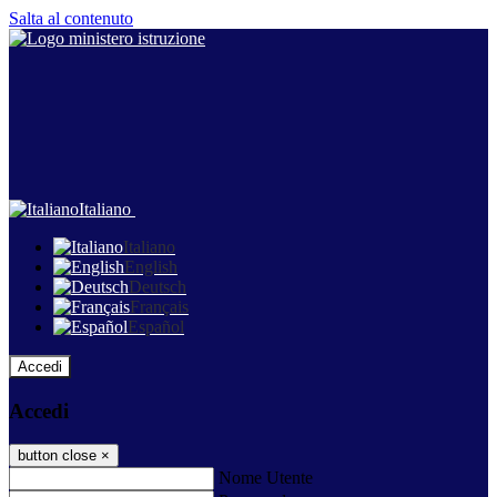
Salta al contenuto
Italiano
Italiano
English
Deutsch
Français
Español
Accedi
Accedi
button close
×
Nome Utente