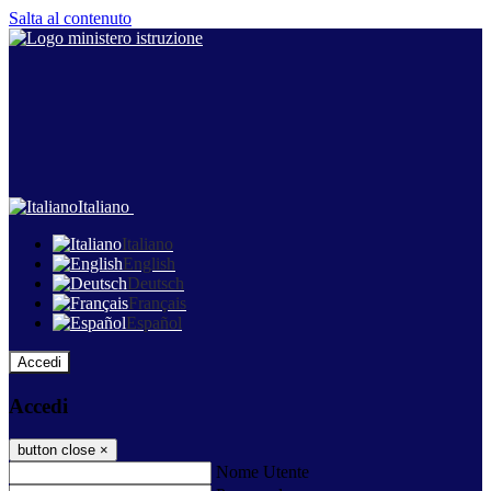
Salta al contenuto
Italiano
Italiano
English
Deutsch
Français
Español
Accedi
Accedi
button close
×
Nome Utente