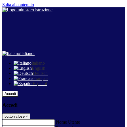
Salta al contenuto
Italiano
Italiano
English
Deutsch
Français
Español
Accedi
Accedi
button close
×
Nome Utente