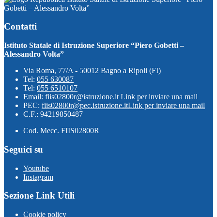
Gobetti – Alessandro Volta”
Contatti
Istituto Statale di Istruzione Superiore “Piero Gobetti –
Alessandro Volta”
Via Roma, 77/A - 50012 Bagno a Ripoli (FI)
Tel:
055 630087
Tel:
055 6510107
Email:
fiis02800r@istruzione.it
Link per inviare una mail
PEC:
fiis02800r@pec.istruzione.it
Link per inviare una mail
C.F.: 94219850487
Cod. Mecc. FIIS02800R
Seguici su
Youtube
Instagram
Sezione Link Utili
Cookie policy