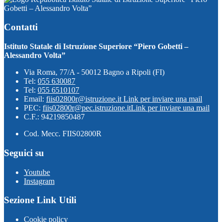
Gobetti – Alessandro Volta”
Contatti
Istituto Statale di Istruzione Superiore “Piero Gobetti –
Alessandro Volta”
Via Roma, 77/A - 50012 Bagno a Ripoli (FI)
Tel:
055 630087
Tel:
055 6510107
Email:
fiis02800r@istruzione.it
Link per inviare una mail
PEC:
fiis02800r@pec.istruzione.it
Link per inviare una mail
C.F.: 94219850487
Cod. Mecc. FIIS02800R
Seguici su
Youtube
Instagram
Sezione Link Utili
Cookie policy