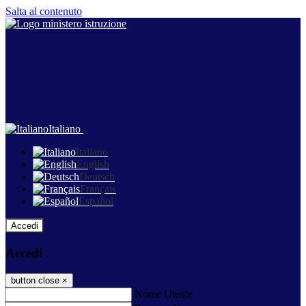
Salta al contenuto
Italiano
Italiano
English
Deutsch
Français
Español
Accedi
Accedi
button close
×
Nome Utente