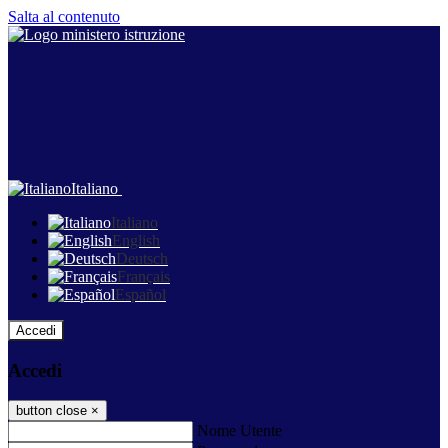
Salta al contenuto
Italiano
Italiano
English
Deutsch
Français
Español
Accedi
Accedi
button close
×
Nome Utente