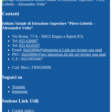
Gobetti – Alessandro Volta”
Contatti
Istituto Statale di Istruzione Superiore “Piero Gobetti –
Alessandro Volta”
Via Roma, 77/A - 50012 Bagno a Ripoli (FI)
Tel:
055 630087
Tel:
055 6510107
Email:
fiis02800r@istruzione.it
Link per inviare una mail
PEC:
fiis02800r@pec.istruzione.it
Link per inviare una mail
C.F.: 94219850487
Cod. Mecc. FIIS02800R
Seguici su
Youtube
Instagram
Sezione Link Utili
Cookie policy