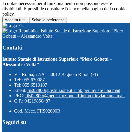
I cookie necessari per il funzionamento non possono essere
disabilitati. È possibile consultare l'elenco nella pagina della cookie
policy.
Accetta tutti
Salva le preferenze
Istituto Statale di Istruzione Superiore “Piero
Gobetti – Alessandro Volta”
Contatti
Istituto Statale di Istruzione Superiore “Piero Gobetti –
Alessandro Volta”
Via Roma, 77/A - 50012 Bagno a Ripoli (FI)
Tel:
055 630087
Tel:
055 6510107
Email:
fiis02800r@istruzione.it
Link per inviare una mail
PEC:
fiis02800r@pec.istruzione.it
Link per inviare una mail
C.F.: 94219850487
Cod. Mecc. FIIS02800R
Seguici su