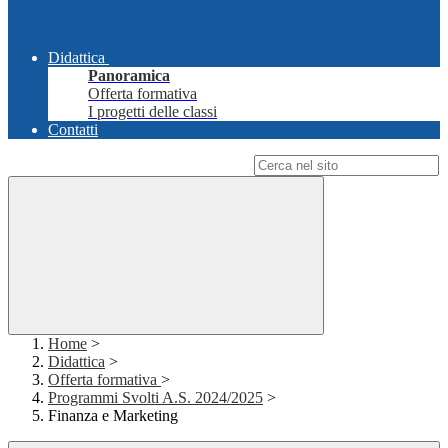
Didattica
Panoramica
Offerta formativa
I progetti delle classi
Contatti
Campo di ricerca per le pagine del sito
Home
>
Didattica
>
Offerta formativa
>
Programmi Svolti A.S. 2024/2025
>
Finanza e Marketing