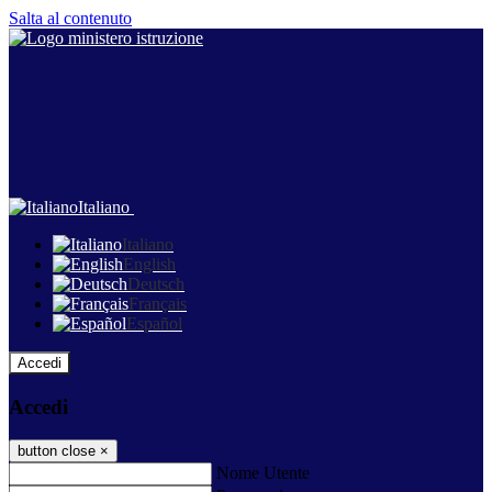
Salta al contenuto
Italiano
Italiano
English
Deutsch
Français
Español
Accedi
Accedi
button close
×
Nome Utente