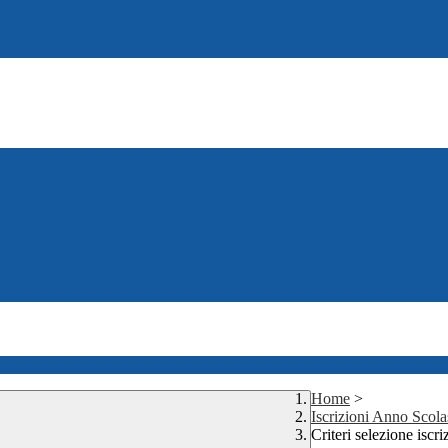
Home
>
Iscrizioni Anno Scol
Criteri selezione isc