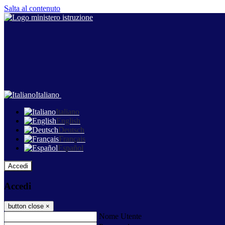
Salta al contenuto
Italiano
Italiano
English
Deutsch
Français
Español
Accedi
Accedi
button close
×
Nome Utente