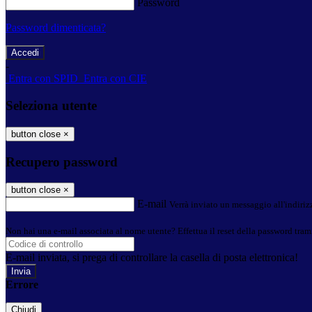
Password
Password dimenticata?
-
Entra con SPID
Entra con CIE
Seleziona utente
button close
×
Recupero password
button close
×
E-mail
Verrà inviato un messaggio all'indirizz
Non hai una e-mail associata al nome utente? Effettua il reset della password tram
E-mail inviata, si prega di controllare la casella di posta elettronica!
Errore
Chiudi