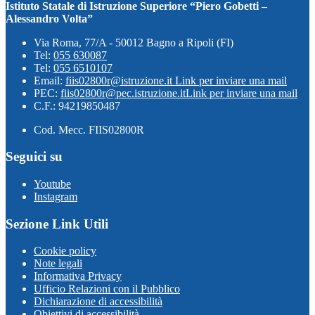
Istituto Statale di Istruzione Superiore “Piero Gobetti –
Alessandro Volta”
Via Roma, 77/A - 50012 Bagno a Ripoli (FI)
Tel:
055 630087
Tel:
055 6510107
Email:
fiis02800r@istruzione.it
Link per inviare una mail
PEC:
fiis02800r@pec.istruzione.it
Link per inviare una mail
C.F.: 94219850487
Cod. Mecc. FIIS02800R
Seguici su
Youtube
Instagram
Sezione Link Utili
Cookie policy
Note legali
Informativa Privacy
Ufficio Relazioni con il Pubblico
Dichiarazione di accessibilità
Obiettivi di accessibilità