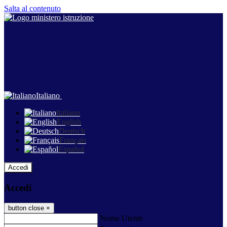
Salta al contenuto
Italiano
Italiano
English
Deutsch
Français
Español
Accedi
Accedi
button close
×
Nome Utente