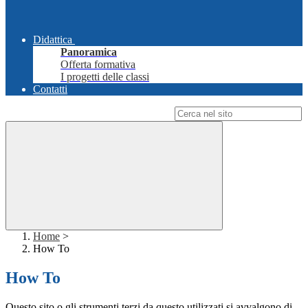
Didattica
Panoramica
Offerta formativa
I progetti delle classi
Contatti
Campo di ricerca per le pagine del sito
Home
>
How To
How To
Questo sito o gli strumenti terzi da questo utilizzati si avvalgono di