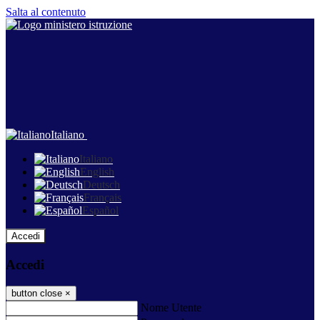
Salta al contenuto
Italiano
Italiano
English
Deutsch
Français
Español
Accedi
Accedi
button close
×
Nome Utente