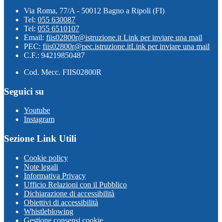
Via Roma, 77/A - 50012 Bagno a Ripoli (FI)
Tel:
055 630087
Tel:
055 6510107
Email:
fiis02800r@istruzione.it
Link per inviare una mail
PEC:
fiis02800r@pec.istruzione.it
Link per inviare una mail
C.F.: 94219850487
Cod. Mecc. FIIS02800R
Seguici su
Youtube
Instagram
Sezione Link Utili
Cookie policy
Note legali
Informativa Privacy
Ufficio Relazioni con il Pubblico
Dichiarazione di accessibilità
Obiettivi di accessibilità
Whistleblowing
Gestione consensi cookie