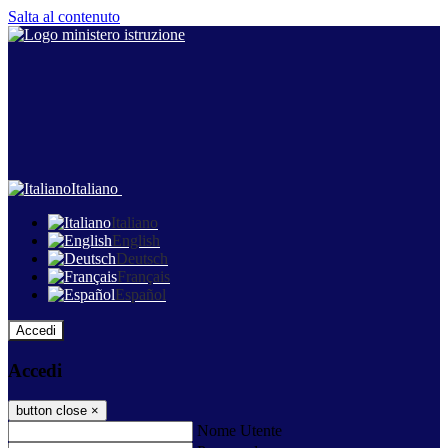
Salta al contenuto
Italiano
Italiano
English
Deutsch
Français
Español
Accedi
Accedi
button close
×
Nome Utente