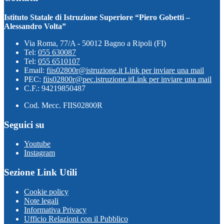
Istituto Statale di Istruzione Superiore “Piero Gobetti –
Alessandro Volta”
Via Roma, 77/A - 50012 Bagno a Ripoli (FI)
Tel:
055 630087
Tel:
055 6510107
Email:
fiis02800r@istruzione.it
Link per inviare una mail
PEC:
fiis02800r@pec.istruzione.it
Link per inviare una mail
C.F.: 94219850487
Cod. Mecc. FIIS02800R
Seguici su
Youtube
Instagram
Sezione Link Utili
Cookie policy
Note legali
Informativa Privacy
Ufficio Relazioni con il Pubblico