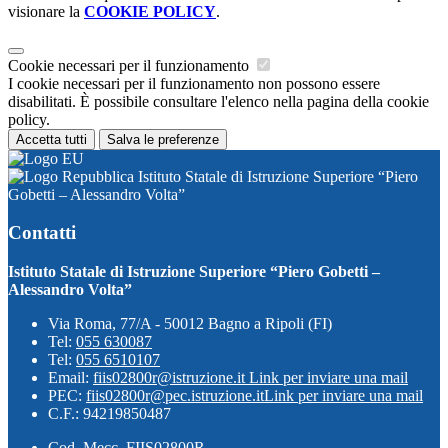
visionare la
COOKIE POLICY
.
Cookie necessari per il funzionamento
I cookie necessari per il funzionamento non possono essere
disabilitati. È possibile consultare l'elenco nella pagina della cookie
policy.
Accetta tutti
Salva le preferenze
Istituto Statale di Istruzione Superiore “Piero
Gobetti – Alessandro Volta”
Contatti
Istituto Statale di Istruzione Superiore “Piero Gobetti –
Alessandro Volta”
Via Roma, 77/A - 50012 Bagno a Ripoli (FI)
Tel:
055 630087
Tel:
055 6510107
Email:
fiis02800r@istruzione.it
Link per inviare una mail
PEC:
fiis02800r@pec.istruzione.it
Link per inviare una mail
C.F.: 94219850487
Cod. Mecc. FIIS02800R