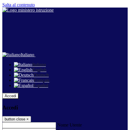
Salta al contenuto
Italiano
Italiano
English
Deutsch
Français
Español
Accedi
Accedi
button close
×
Nome Utente