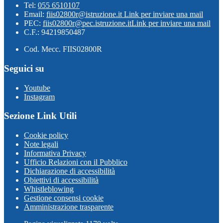
Tel:
055 6510107
Email:
fiis02800r@istruzione.it
Link per inviare una mail
PEC:
fiis02800r@pec.istruzione.it
Link per inviare una mail
C.F.: 94219850487
Cod. Mecc. FIIS02800R
Seguici su
Youtube
Instagram
Sezione Link Utili
Cookie policy
Note legali
Informativa Privacy
Ufficio Relazioni con il Pubblico
Dichiarazione di accessibilità
Obiettivi di accessibilità
Whistleblowing
Gestione consensi cookie
Amministrazione trasparente