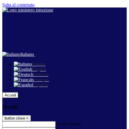
Salta al contenuto
Italiano
Italiano
English
Deutsch
Français
Español
Accedi
Accedi
button close
×
Nome Utente