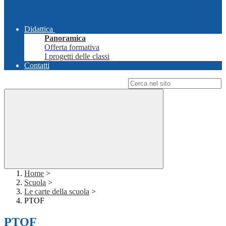
Didattica
Panoramica
Offerta formativa
I progetti delle classi
Contatti
Campo di ricerca per le pagine del sito
Home
>
Scuola
>
Le carte della scuola
>
PTOF
PTOF