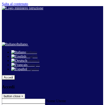
Salta al contenuto
Italiano
Italiano
English
Deutsch
Français
Español
Accedi
Accedi
button close
×
Nome Utente