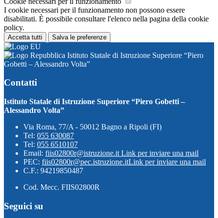
Cookie necessari per il funzionamento
I cookie necessari per il funzionamento non possono essere
disabilitati. È possibile consultare l'elenco nella pagina della cookie
policy.
Accetta tutti
Salva le preferenze
Istituto Statale di Istruzione Superiore “Piero
Gobetti – Alessandro Volta”
Contatti
Istituto Statale di Istruzione Superiore “Piero Gobetti –
Alessandro Volta”
Via Roma, 77/A - 50012 Bagno a Ripoli (FI)
Tel:
055 630087
Tel:
055 6510107
Email:
fiis02800r@istruzione.it
Link per inviare una mail
PEC:
fiis02800r@pec.istruzione.it
Link per inviare una mail
C.F.: 94219850487
Cod. Mecc. FIIS02800R
Seguici su